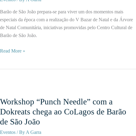
Barão de São João prepara-se para viver um dos momentos mais
especiais da época com a realização do V Bazar de Natal e da Árvore
de Natal Comunitária, iniciativas promovidas pelo Centro Cultural de
Barão de São João.
Barão
Read More »
de
São
João
celebra
o
espírito
Workshop “Punch Needle” com a
natalício
Dokreats chega ao CoLagos de Barão
com
de São João
Bazar
de
Eventos
/ By
A Garra