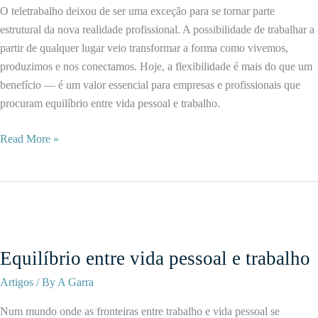
O teletrabalho deixou de ser uma exceção para se tornar parte
de
estrutural da nova realidade profissional. A possibilidade de trabalhar a
encontro
partir de qualquer lugar veio transformar a forma como vivemos,
produzimos e nos conectamos. Hoje, a flexibilidade é mais do que um
benefício — é um valor essencial para empresas e profissionais que
procuram equilíbrio entre vida pessoal e trabalho.
A
Read More »
flexibilidade
do
teletrabalho
está
a
redefinir
Equilíbrio entre vida pessoal e trabalho
o
Artigos
/ By
A Garra
futuro
do
Num mundo onde as fronteiras entre trabalho e vida pessoal se