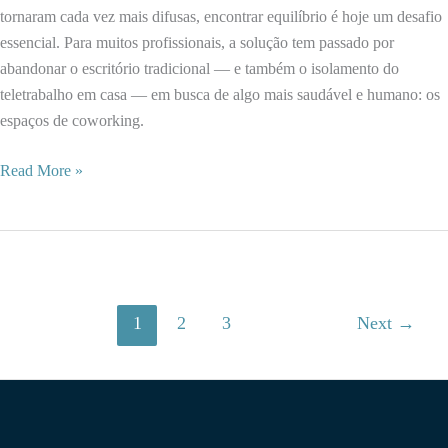
trabalho
tornaram cada vez mais difusas, encontrar equilíbrio é hoje um desafio
essencial. Para muitos profissionais, a solução tem passado por
abandonar o escritório tradicional — e também o isolamento do
teletrabalho em casa — em busca de algo mais saudável e humano: os
espaços de coworking.
Equilíbrio
Read More »
entre
vida
pessoal
e
trabalho
1
2
3
Next
→