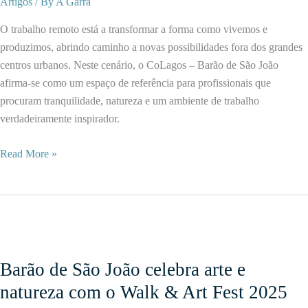
Artigos
/ By
A Garra
de
O trabalho remoto está a transformar a forma como vivemos e
São
produzimos, abrindo caminho a novas possibilidades fora dos grandes
João
centros urbanos. Neste cenário, o CoLagos – Barão de São João
afirma-se como um espaço de referência para profissionais que
procuram tranquilidade, natureza e um ambiente de trabalho
verdadeiramente inspirador.
Coworking
Read More »
em
Ambiente
Rural:
Barão
de
São
Barão de São João celebra arte e
João
natureza com o Walk & Art Fest 2025
como