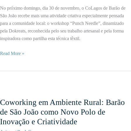
Natal
No próximo domingo, dia 30 de novembro, o CoLagos de Barão de
e
São João recebe mais uma atividade criativa especialmente pensada
Árvore
para a comunidade local: o workshop “Punch Needle”, dinamizado
Comunitária
pela Dokreats, reconhecida pelo seu trabalho artesanal e pela forma
inspiradora como partilha esta técnica têxtil.
Workshop
Read More »
“Punch
Needle”
com
a
Dokreats
chega
Coworking em Ambiente Rural: Barão
ao
de São João como Novo Polo de
CoLagos
Inovação e Criatividade
de
Barão