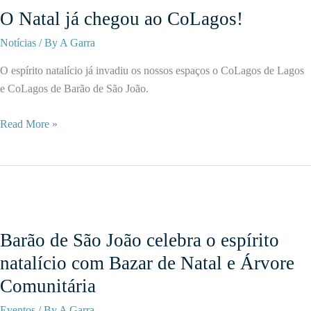
em
O Natal já chegou ao CoLagos!
janeiro
Notícias
/ By
A Garra
de
2026
O espírito natalício já invadiu os nossos espaços o CoLagos de Lagos
e CoLagos de Barão de São João.
O
Read More »
Natal
já
chegou
ao
CoLagos!
Barão de São João celebra o espírito
natalício com Bazar de Natal e Árvore
Comunitária
Eventos
/ By
A Garra