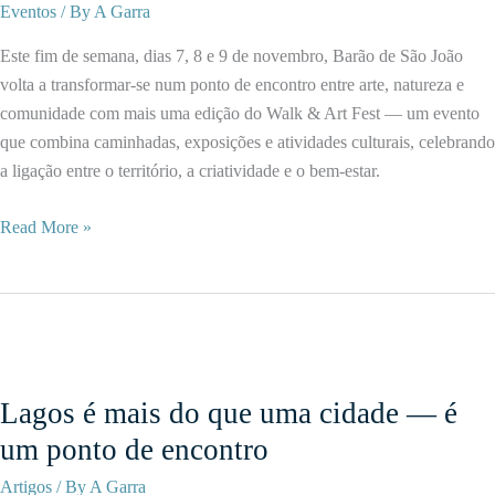
Novo
Eventos
/ By
A Garra
Polo
Este fim de semana, dias 7, 8 e 9 de novembro, Barão de São João
de
volta a transformar-se num ponto de encontro entre arte, natureza e
Inovação
comunidade com mais uma edição do Walk & Art Fest — um evento
e
que combina caminhadas, exposições e atividades culturais, celebrando
Criatividade
a ligação entre o território, a criatividade e o bem-estar.
Barão
Read More »
de
São
João
celebra
arte
e
Lagos é mais do que uma cidade — é
natureza
um ponto de encontro
com
o
Artigos
/ By
A Garra