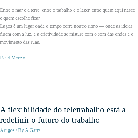
Walk
Entre o mar e a terra, entre o trabalho e o lazer, entre quem aqui nasce
&
e quem escolhe ficar.
Art
Lagos é um lugar onde o tempo corre noutro ritmo — onde as ideias
Fest
fluem com a luz, e a criatividade se mistura com o som das ondas e o
2025
movimento das ruas.
Lagos
Read More »
é
mais
do
que
uma
cidade
A flexibilidade do teletrabalho está a
—
redefinir o futuro do trabalho
é
um
Artigos
/ By
A Garra
ponto