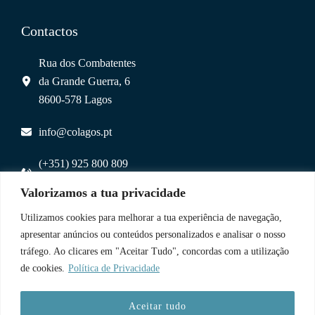
Contactos
Rua dos Combatentes
da Grande Guerra, 6
8600-578 Lagos
info@colagos.pt
(+351) 925 800 809
(chamada para rede móvel nacional)
Valorizamos a tua privacidade
Utilizamos cookies para melhorar a tua experiência de navegação,
Uma Parceria
apresentar anúncios ou conteúdos personalizados e analisar o nosso
tráfego. Ao clicares em "Aceitar Tudo", concordas com a utilização
de cookies.
Política de Privacidade
Aceitar tudo