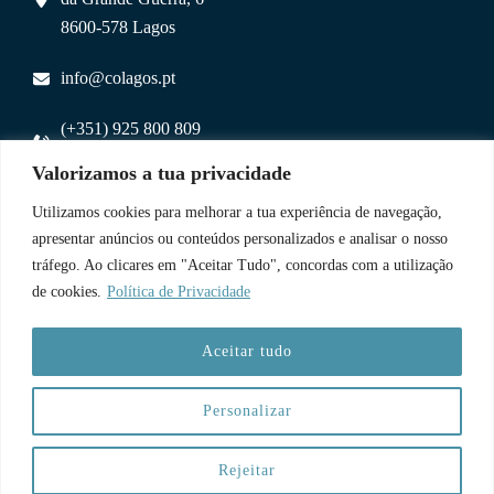
8600-578 Lagos
info@colagos.pt
(+351) 925 800 809
(chamada para rede móvel nacional)
Valorizamos a tua privacidade
Utilizamos cookies para melhorar a tua experiência de navegação,
Uma Parceria
apresentar anúncios ou conteúdos personalizados e analisar o nosso
tráfego. Ao clicares em "Aceitar Tudo", concordas com a utilização
de cookies.
Política de Privacidade
Aceitar tudo
Personalizar
Copyright © 2026 CoLagos | Web:
Paulo Cardoso
Rejeitar