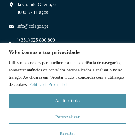
da Grande Guerra, 6
8600-578 Lagos
info@colagos.pt
(+351) 925 800 809
(chamada para rede móvel nacional)
Valorizamos a tua privacidade
Utilizamos cookies para melhorar a tua experiência de navegação,
Uma Parceria
apresentar anúncios ou conteúdos personalizados e analisar o nosso
tráfego. Ao clicares em "Aceitar Tudo", concordas com a utilização
de cookies.
Política de Privacidade
Aceitar tudo
Personalizar
Copyright © 2026 CoLagos | Web:
Paulo Cardoso
Rejeitar