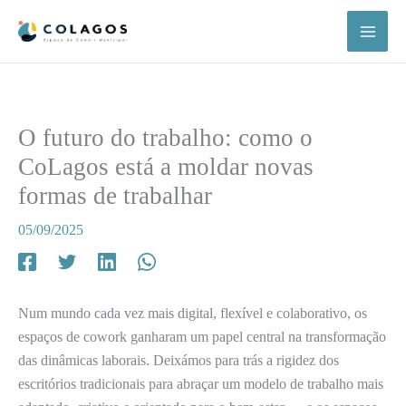
Skip
to
content
O futuro do trabalho: como o
CoLagos está a moldar novas
formas de trabalhar
05/09/2025
Num mundo cada vez mais digital, flexível e colaborativo, os
espaços de cowork ganharam um papel central na transformação
das dinâmicas laborais. Deixámos para trás a rigidez dos
escritórios tradicionais para abraçar um modelo de trabalho mais