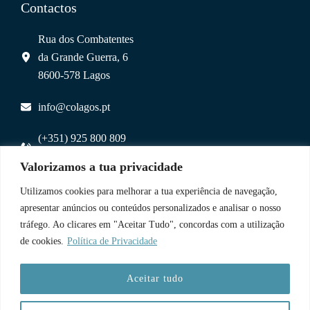
Contactos
Rua dos Combatentes
da Grande Guerra, 6
8600-578 Lagos
info@colagos.pt
(+351) 925 800 809
(chamada para rede móvel nacional)
Valorizamos a tua privacidade
Utilizamos cookies para melhorar a tua experiência de navegação,
Uma Parceria
apresentar anúncios ou conteúdos personalizados e analisar o nosso
tráfego. Ao clicares em "Aceitar Tudo", concordas com a utilização
de cookies.
Política de Privacidade
Aceitar tudo