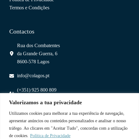
Termos e Condições
Contactos
Rua dos Combatentes
da Grande Guerra, 6
8600-578 Lagos
info@colagos.pt
(+351) 925 800 809
(chamada para rede móvel nacional)
Valorizamos a tua privacidade
Utilizamos cookies para melhorar a tua experiência de navegação,
Uma Parceria
apresentar anúncios ou conteúdos personalizados e analisar o nosso
tráfego. Ao clicares em "Aceitar Tudo", concordas com a utilização
de cookies.
Política de Privacidade