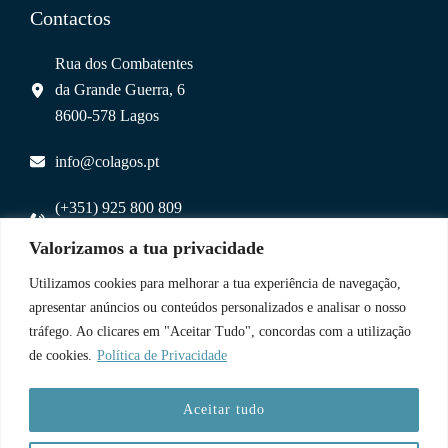
Contactos
Rua dos Combatentes
da Grande Guerra, 6
8600-578 Lagos
info@colagos.pt
(+351) 925 800 809
(chamada para rede móvel nacional)
Valorizamos a tua privacidade
Utilizamos cookies para melhorar a tua experiência de navegação,
Uma Parceria
apresentar anúncios ou conteúdos personalizados e analisar o nosso
tráfego. Ao clicares em "Aceitar Tudo", concordas com a utilização
de cookies.
Política de Privacidade
Aceitar tudo