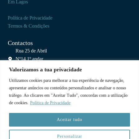
Em Lagos
Política de Privacidade
Termos & Condições
Contactos
Rua 25 de Abril
Nº14 1º andar
8600-013 Barão de São João
Valorizamos a tua privacidade
baraosj@colagos.pt
Utilizamos cookies para melhorar a tua experiência de navegação,
(+351) 963 413 546
apresentar anúncios ou conteúdos personalizados e analisar o nosso
(chamada para rede móvel nacional)
tráfego. Ao clicares em "Aceitar Tudo", concordas com a utilização
de cookies.
Política de Privacidade
Uma Parceria
Aceitar tudo
Personalizar